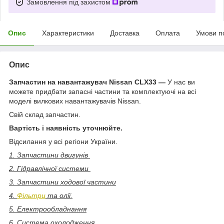
Замовлення під захистом
Опис
Характеристики
Доставка
Оплата
Умови п
Опис
Запчастин на навантажувач Nissan CLX33 —
У нас ви
можете придбати запасні частини та комплектуючі на всі
моделі вилкових навантажувачів Nissan.
Свій склад запчастин.
Вартість і наявність уточнюйте.
Відсилання у всі регіони України.
1. Запчастини двигунів
2. Гідравлічної системи
3. Запчастини ходової частини
4.
Фільтри
та олії.
5. Електрообладнання
6. Система охолодження