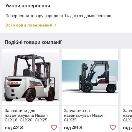
Умови повернення
Повернення товару впродовж 14 днів за домовленістю
Всі умови повернення
Подібні товари компанії
Запчастини для
Запчастин на
Запч
навантажувача Nissan
навантажувач Nissan
нава
CLX18, CLX20, CLX25,
CLX35
CLX
CLX28, CLX30, CLX33,
42
49
від
₴
від
₴
від
CLX35, CLX36