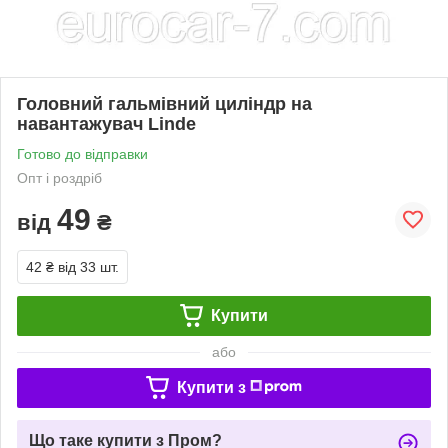
Головний гальмівний циліндр на
навантажувач Linde
Готово до відправки
Опт і роздріб
49
від
₴
42 ₴
від 33 шт.
Купити
або
Купити з
Що таке купити з Пром?