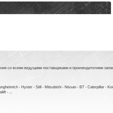
ния со всеми ведущими поставщиками и производителями запасн
heinrich - Hyster - Still - Mitsubishi - Nissan - BT - Caterpillar - 
ift - ...